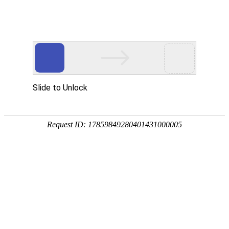
首页
产品分类
同类产品
首页
聚氨酯产品
聚氨酯零件类
二次造浆槽
品牌 ：
不限
工平物资(G
堵料块
导流板
排序
全部产品
弹簧垫片
支撑帽
支撑帽
产品编码：1
品牌：
工
清水喷头
规格型号
胀销螺栓组合
最小起订
产品简介
铆钉防护套