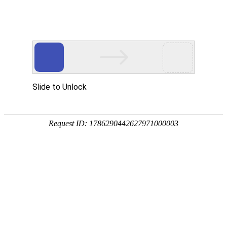
首页
产品分类
同类产品
首页
聚氨酯产品
压楔类
内钩筛板系列
类别 ：
压楔
压条类
品牌 ：
不限
工平物资(G
聚氨酯楔类
外钩筛板系列
排序
全部产品
弛张筛网系列
压楔
复合筛板系列
产品编码：1
品牌：
工
挡料檐/卡坝类
规格型号
轨座类
最小起订