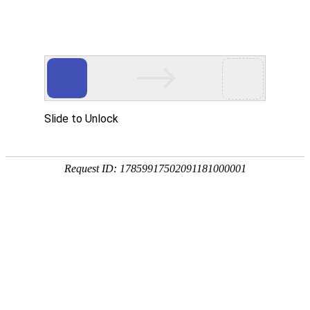
首页
产品分类
同类产品
首页
聚氨酯产品
外钩筛板系列
内钩筛板系列
类别 ：
外钩筛板
压条类
品牌 ：
不限
工平物资(G
聚氨酯楔类
外钩筛板系列
排序
全部产品
弛张筛网系列
外钩盲
复合筛板系列
产品编码：1
品牌：
工
挡料檐/卡坝类
规格型号
轨座类
最小起订