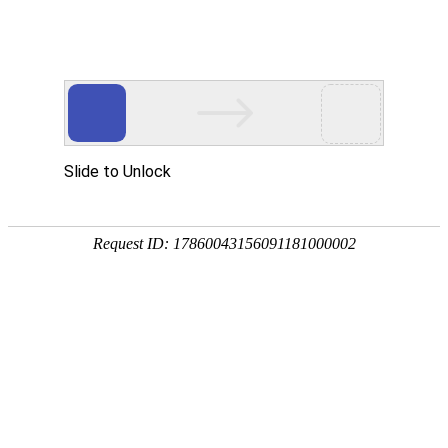
首页
产品分类
同类产品
首页
焊接筛网类
筛筒类（工业
筛桶
品牌 ：
不限
工平物资(G
全部展开
排序
全部产品
筛桶
产品编码：1
品牌：
工
规格型号
最小起订
产品简介
材料，耐