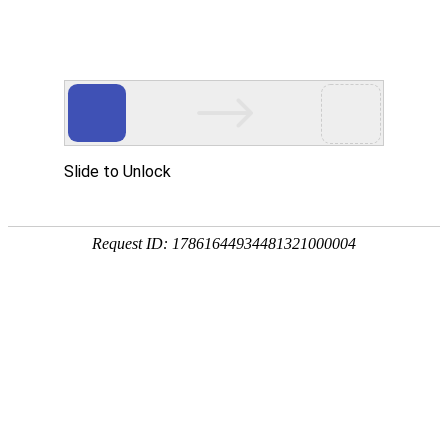
首页
产品分类
同类产品
首页
聚氨酯产品
柔性聚氨酯筛
柔性聚氨酯筛网
品牌 ：
不限
工平物资(G
全部展开
排序
全部产品
柔性聚
产品编码：1
品牌：
工
规格型号
最小起订
产品简介