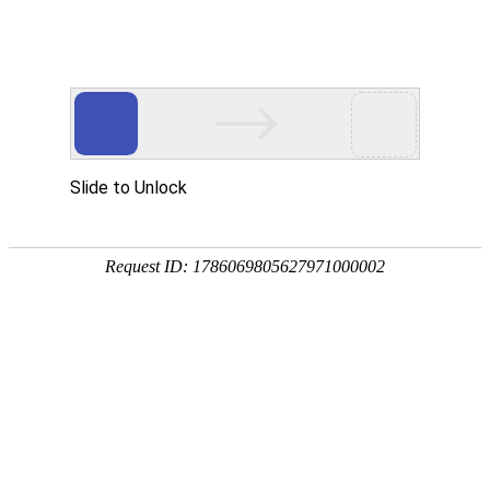
首页
产品分类
同类产品
首页
橡胶产品
内钩橡胶筛板系
内钩橡胶筛板
品牌 ：
不限
工平物资(G
全部展开
排序
全部产品
内钩两
产品编码：1
品牌：
工
规格型号
最小起订
产品简介