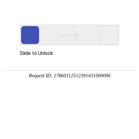
首页
产品分类
同类产品
首页
聚氨酯产品
内钩筛板系列
内钩筛板系列
类别 ：
内钩筛板
压条类
品牌 ：
不限
工平物资(G
聚氨酯楔类
外钩筛板系列
排序
全部产品
弛张筛网系列
内钩坝
复合筛板系列
产品编码：1
品牌：
工
挡料檐/卡坝类
规格型号
轨座类
最小起订