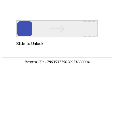
首页
产品分类
同类产品
首页
聚氨酯产品
聚氨酯零件类
二次造浆槽
品牌 ：
不限
工平物资(G
堵料块
导流板
排序
全部产品
弹簧垫片
导流板
支撑帽
产品编码：1
品牌：
工
清水喷头
规格型号
胀销螺栓组合
最小起订
产品简介
铆钉防护套