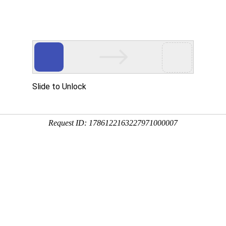
首页
产品分类
品牌专区
品牌加盟
关于工平
页
旋流器系列
250旋流器系列
别 ：
250旋流器
牌 ：
不限
工平物资(GPWZ)
排序
全部产品
促销
热卖
新品
推荐
250旋流器
产品编码：10002000
品牌：
工平物资(GPWZ)
规格型号：FX250
最小起订量：1