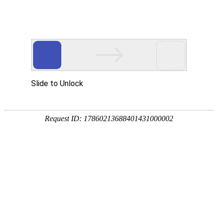
首页
产品分类
首页
帮助中心
售后政策
售后政策
注册登录
成为会员的好处
一、退换货保证
如何注册
工平保证，所有经由工平网站和工
如何登录
客户可以选择退货或换货（非标订制
忘记密码怎么办
不接受任何无理由退货或换货。
如果增值税发票已开具，客户也须
交易相关
需支付所退产品含税价的14%作为“退
如何选购产品
客户在通过网站或187031510
购物车操作