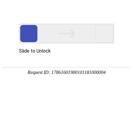
首页
产品分类
首页
加盟的好处
加盟的好处
注册登录
成为会员的好处
1）、利用工平物资的品牌优势和线
如何注册
名度。
如何登录
2）、通过工平物资批量采购和订货
忘记密码怎么办
3）、工平物资通过互联网的线上无
业度高的特性，品牌企业可以把工平
交易相关
和人力成本。
如何选购产品
购物车操作